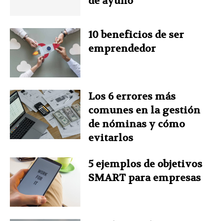
de ayuno
o
e
I
r
p
10 beneficios de ser
k
s
n
p
emprendedor
t
Los 6 errores más
comunes en la gestión
de nóminas y cómo
evitarlos
5 ejemplos de objetivos
SMART para empresas