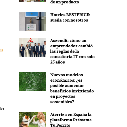
de un producto
Hoteles BESTPRICE:
sueña con nosotros
Aszendit: cómo un
emprendedor cambió
as
las reglas de la
consultoría IT con solo
25 años
Nuevos modelos
económicos: ¿es
posible aumentar
beneficios invirtiendo
en proyectos
sostenibles?
la
Aterriza en España la
plataforma Préstame
Tu Perrito