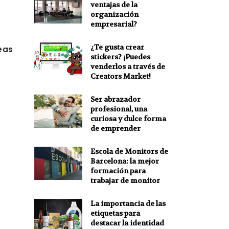
ventajas de la
organización
empresarial?
¿Te gusta crear
eas
stickers? ¡Puedes
venderlos a través de
Creators Market!
Ser abrazador
profesional, una
curiosa y dulce forma
de emprender
Escola de Monitors de
Barcelona: la mejor
formación para
trabajar de monitor
La importancia de las
etiquetas para
destacar la identidad