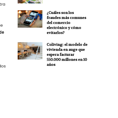
tra
¿Cuáles son los
fraudes más comunes
del comercio
de
electrónico y cómo
de
evitarlos?
Coliving: el modelo de
vivienda en auge que
espera facturar
550.000 millones en 10
años
dos