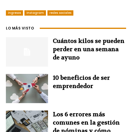
a
i
i
w
h
ingresos
c
Instagram
n
redes sociales
n
i
a
e
t
k
t
t
LO MÁS VISTO
b
e
e
t
s
Cuántos kilos se pueden
perder en una semana
o
r
d
e
A
de ayuno
o
e
I
r
p
10 beneficios de ser
k
s
n
p
emprendedor
t
Los 6 errores más
comunes en la gestión
de nóminas y cómo