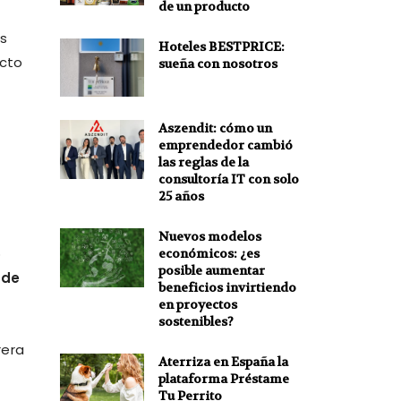
de un producto
s
Hoteles BESTPRICE:
ecto
sueña con nosotros
Aszendit: cómo un
emprendedor cambió
las reglas de la
consultoría IT con solo
25 años
Nuevos modelos
o
económicos: ¿es
posible aumentar
 de
beneficios invirtiendo
en proyectos
sostenibles?
rera
Aterriza en España la
plataforma Préstame
Tu Perrito