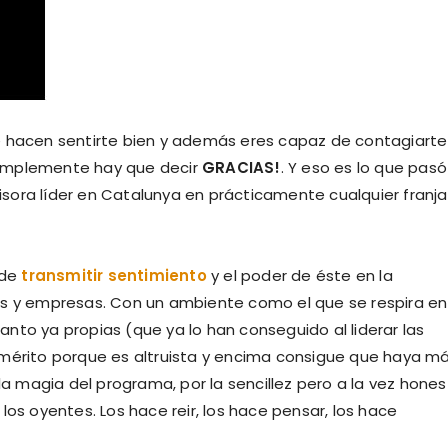
e hacen sentirte bien y además eres capaz de contagiarte
implemente hay que decir
GRACIAS!
. Y eso es lo que pasó
isora líder en Catalunya en prácticamente cualquier franja
 de
transmitir sentimiento
y el poder de éste en la
as y empresas. Con un ambiente como el que se respira en
nto ya propias (que ya lo han conseguido al liderar las
e mérito porque es altruista y encima consigue que haya m
 la magia del programa, por la sencillez pero a la vez hone
los oyentes. Los hace reir, los hace pensar, los hace