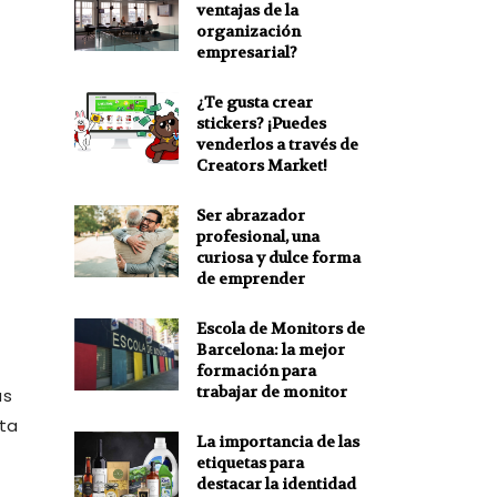
ventajas de la
organización
empresarial?
¿Te gusta crear
stickers? ¡Puedes
venderlos a través de
Creators Market!
Ser abrazador
profesional, una
curiosa y dulce forma
de emprender
Escola de Monitors de
Barcelona: la mejor
formación para
trabajar de monitor
ás
sta
La importancia de las
etiquetas para
destacar la identidad