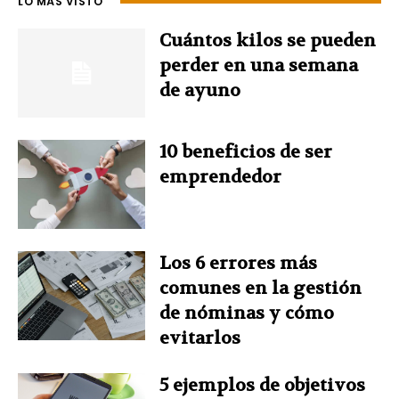
LO MÁS VISTO
b
e
e
t
s
Cuántos kilos se pueden
perder en una semana
o
r
d
e
A
de ayuno
o
e
I
r
p
10 beneficios de ser
k
s
n
p
emprendedor
t
Los 6 errores más
comunes en la gestión
de nóminas y cómo
evitarlos
5 ejemplos de objetivos