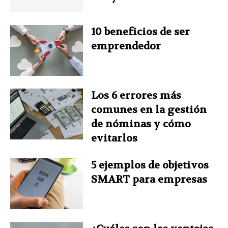
o
e
I
r
p
10 beneficios de ser
k
s
n
p
emprendedor
t
Los 6 errores más
comunes en la gestión
de nóminas y cómo
evitarlos
5 ejemplos de objetivos
SMART para empresas