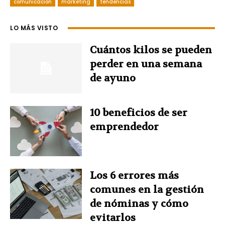
comunicación
c
n
marketing
tendencias
n
i
a
e
t
k
t
t
LO MÁS VISTO
b
e
e
t
s
Cuántos kilos se pueden
perder en una semana
o
r
d
e
A
de ayuno
o
e
I
r
p
10 beneficios de ser
k
s
n
p
emprendedor
t
Los 6 errores más
comunes en la gestión
de nóminas y cómo
evitarlos