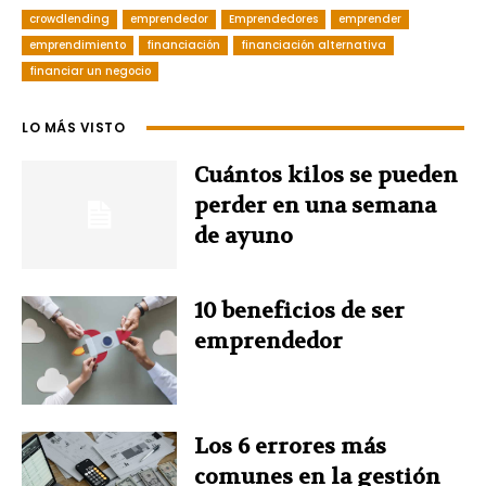
crowdlending
emprendedor
Emprendedores
emprender
c
n
n
i
a
emprendimiento
financiación
financiación alternativa
financiar un negocio
e
t
k
t
t
b
e
e
t
s
LO MÁS VISTO
o
r
d
e
A
Cuántos kilos se pueden
perder en una semana
o
e
I
r
p
de ayuno
k
s
n
p
10 beneficios de ser
t
emprendedor
Los 6 errores más
comunes en la gestión