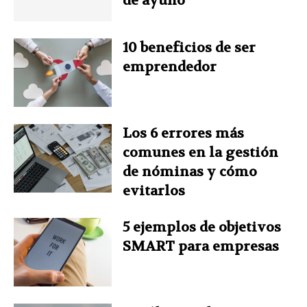
de ayuno
k
s
n
p
10 beneficios de ser
t
emprendedor
Los 6 errores más
comunes en la gestión
de nóminas y cómo
evitarlos
5 ejemplos de objetivos
SMART para empresas