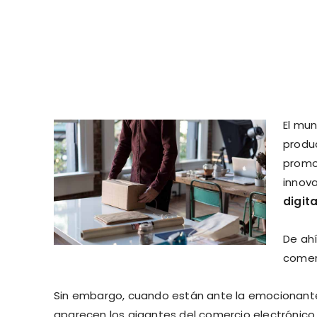
El mu
produ
promo
innov
digita
De ah
comerc
Sin embargo, cuando están ante la emocionante de
aparecen los gigantes del comercio electrónico 