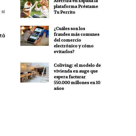
Aterriza en España la
plataforma Préstame
 si
Tu Perrito
¿Cuáles son los
fraudes más comunes
stá
del comercio
electrónico y cómo
evitarlos?
Coliving: el modelo de
vivienda en auge que
espera facturar
550.000 millones en 10
años