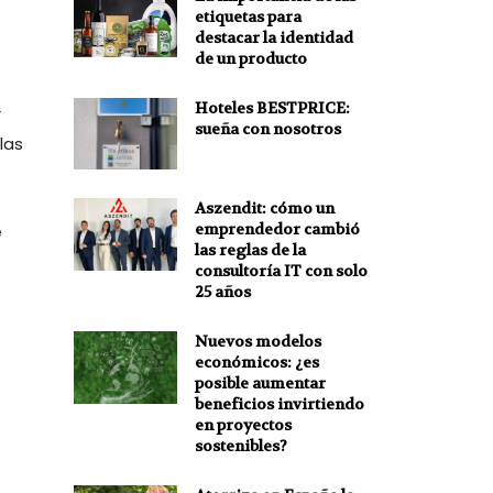
etiquetas para
destacar la identidad
de un producto
Hoteles BESTPRICE:
r
sueña con nosotros
las
Aszendit: cómo un
emprendedor cambió
e
las reglas de la
consultoría IT con solo
25 años
Nuevos modelos
económicos: ¿es
posible aumentar
beneficios invirtiendo
en proyectos
sostenibles?