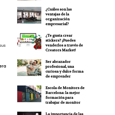
¿Cuáles son las
ventajas de la
organización
empresarial?
¿Te gusta crear
stickers? ¡Puedes
sus
venderlos a través de
Creators Market!
Ser abrazador
era
profesional, una
curiosa y dulce forma
de emprender
Escola de Monitors de
Barcelona: la mejor
formación para
trabajar de monitor
La importancia de las