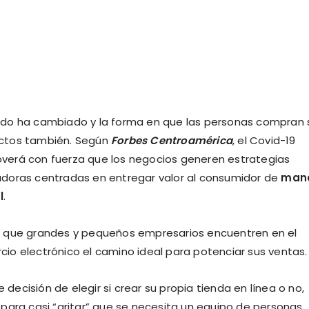
ndo ha cambiado y la forma en que las personas compran 
ctos también. Según
Forbes Centroamérica
, el Covid-19
verá con fuerza que los negocios generen estrategias
adoras centradas en entregar valor al consumidor de
man
l
.
í que grandes y pequeños empresarios encuentren en el
io electrónico el camino ideal para potenciar sus ventas.
cisión de elegir si crear su propia tienda en línea o no,
para casi “gritar” que se necesita un equipo de personas