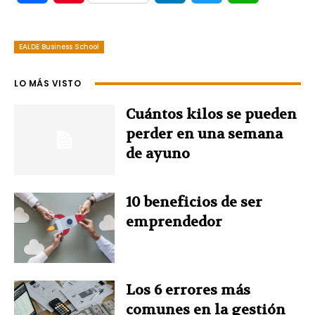
a
i
i
w
h
EALDE Business School
c
n
n
i
a
e
t
k
t
t
LO MÁS VISTO
b
e
e
t
s
Cuántos kilos se pueden
perder en una semana
o
r
d
e
A
de ayuno
o
e
I
r
p
10 beneficios de ser
k
s
n
p
emprendedor
t
Los 6 errores más
comunes en la gestión