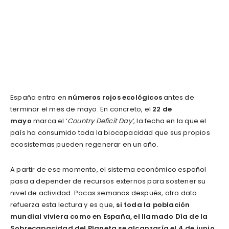
España entra en
números rojos ecológicos
antes de
terminar el mes de mayo. En concreto, el
22 de
mayo
marca el ‘
Country Deficit Day’
, la fecha en la que el
país ha consumido toda la biocapacidad que sus propios
ecosistemas pueden regenerar en un año.
A partir de ese momento, el sistema económico español
pasa a depender de recursos externos para sostener su
nivel de actividad. Pocas semanas después, otro dato
refuerza esta lectura y es que,
si toda la población
mundial viviera como en España, el llamado Día de la
Sobrecapacidad del Planeta se alcanzaría el 4 de junio
,