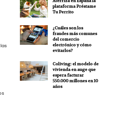
Aterriza en España la
plataforma Préstame
Tu Perrito
¿Cuáles son los
fraudes más comunes
del comercio
electrónico y cómo
 las
evitarlos?
Coliving: el modelo de
vivienda en auge que
espera facturar
550.000 millones en 10
años
os