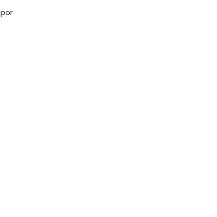
 por
o