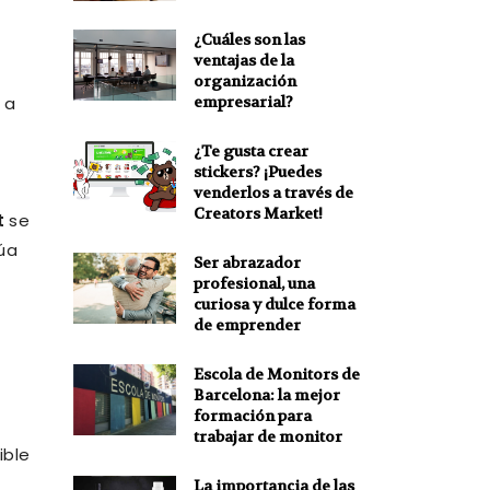
¿Cuáles son las
ventajas de la
organización
empresarial?
 a
¿Te gusta crear
stickers? ¡Puedes
venderlos a través de
Creators Market!
t
se
úa
Ser abrazador
profesional, una
curiosa y dulce forma
de emprender
Escola de Monitors de
Barcelona: la mejor
formación para
trabajar de monitor
ible
La importancia de las