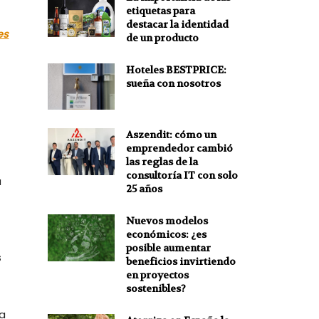
etiquetas para
destacar la identidad
es
de un producto
Hoteles BESTPRICE:
sueña con nosotros
Aszendit: cómo un
emprendedor cambió
las reglas de la
consultoría IT con solo
a
25 años
Nuevos modelos
económicos: ¿es
posible aumentar
s
beneficios invirtiendo
en proyectos
sostenibles?
ta