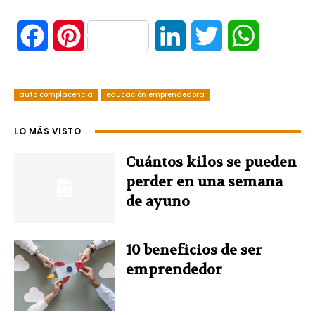
F
P
L
T
W
a
i
i
w
h
auto complacencia
c
n
educación emprendedora
n
i
a
e
t
k
t
t
LO MÁS VISTO
b
e
e
t
s
Cuántos kilos se pueden
perder en una semana
o
r
d
e
A
de ayuno
o
e
I
r
p
10 beneficios de ser
k
s
n
p
emprendedor
t