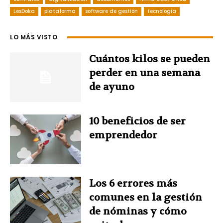
c
n
n
i
a
LexDoka
plataforma
software de gestión
tecnología
e
t
k
t
t
LO MÁS VISTO
b
e
e
t
s
Cuántos kilos se pueden
o
r
d
e
A
perder en una semana
de ayuno
o
e
I
r
p
k
s
n
p
10 beneficios de ser
emprendedor
t
Los 6 errores más
comunes en la gestión
de nóminas y cómo