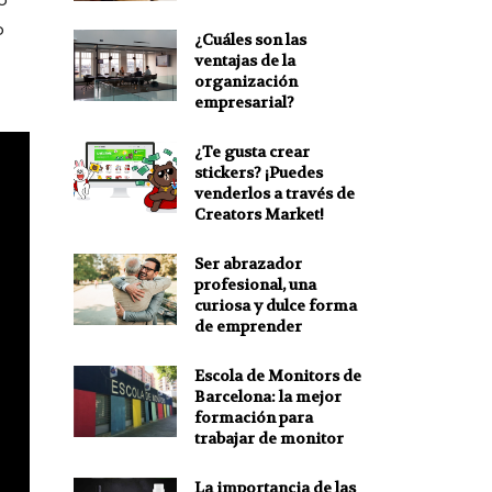
o
¿Cuáles son las
ventajas de la
organización
empresarial?
¿Te gusta crear
stickers? ¡Puedes
venderlos a través de
Creators Market!
Ser abrazador
profesional, una
curiosa y dulce forma
de emprender
Escola de Monitors de
Barcelona: la mejor
formación para
trabajar de monitor
La importancia de las