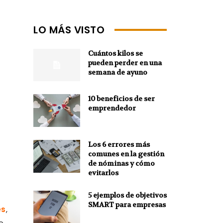
LO MÁS VISTO
Cuántos kilos se
pueden perder en una
semana de ayuno
10 beneficios de ser
emprendedor
Los 6 errores más
comunes en la gestión
de nóminas y cómo
evitarlos
5 ejemplos de objetivos
SMART para empresas
es
,
o