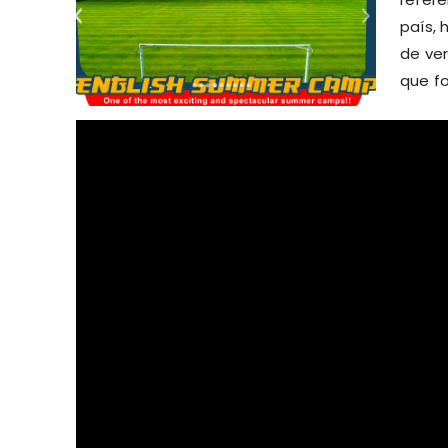
país, 
de ver
que f