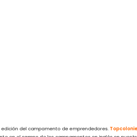
 edición del campamento de emprendedores.
Topcoloni
ente en el campo de los campamentos en inglés en nuestr