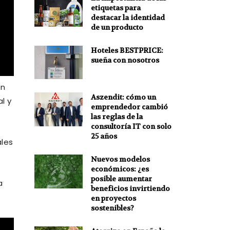
etiquetas para
destacar la identidad
de un producto
Hoteles BESTPRICE:
sueña con nosotros
en
Aszendit: cómo un
l y
emprendedor cambió
las reglas de la
consultoría IT con solo
25 años
ales
Nuevos modelos
económicos: ¿es
posible aumentar
a
beneficios invirtiendo
en proyectos
sostenibles?