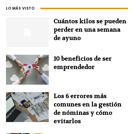
e
t
k
t
t
LO MÁS VISTO
b
e
e
t
s
Cuántos kilos se pueden
o
r
d
e
A
perder en una semana
de ayuno
o
e
I
r
p
k
s
n
p
10 beneficios de ser
emprendedor
t
Los 6 errores más
comunes en la gestión
de nóminas y cómo
evitarlos