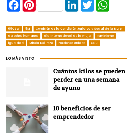
F
P
L
T
W
a
i
i
w
h
69CSW
8M
Comisión de la Condición Jurídica y Social de la Mujer
c
n
n
i
a
derechos humanos
día internacional de la mujer
feminismo
igualdad
e
Mireia Del Pozo
t
Naciones Unidas
k
ONU
t
t
b
e
e
t
s
LO MÁS VISTO
o
r
d
e
A
Cuántos kilos se pueden
perder en una semana
o
e
I
r
p
de ayuno
k
s
n
p
10 beneficios de ser
t
emprendedor