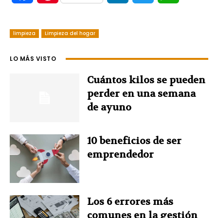
a
i
i
w
h
limpieza
c
Limpieza del hogar
n
n
i
a
e
t
k
t
t
LO MÁS VISTO
b
e
e
t
s
Cuántos kilos se pueden
perder en una semana
o
r
d
e
A
de ayuno
o
e
I
r
p
10 beneficios de ser
k
s
n
p
emprendedor
t
Los 6 errores más
comunes en la gestión