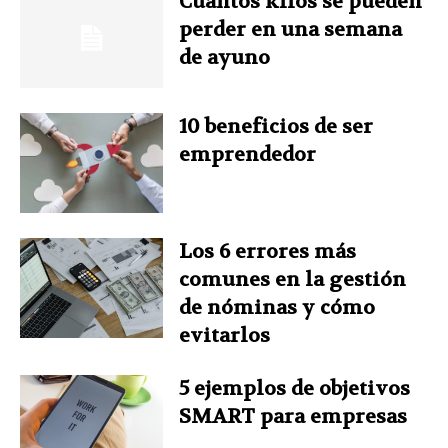
Cuántos kilos se pueden
o
r
d
e
A
perder en una semana
de ayuno
o
e
I
r
p
k
s
n
p
10 beneficios de ser
emprendedor
t
Los 6 errores más
comunes en la gestión
de nóminas y cómo
evitarlos
5 ejemplos de objetivos
SMART para empresas