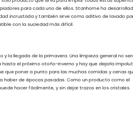
solo producto que sirva para limpiar todas estas superfic
mpiadores para cada uno de ellos. Stanhome ha desarrollad
iedad incrustada y también sirve como aditivo de lavado pa
tible con la suciedad más difícil.
o y la llegada de la primavera. Una limpieza general no ser
 hasta el próximo otoño-inverno y hay que dejarla impolut
iene que poner a punto para las muchas comidas y cenas q
era haber de épocas pasadas. Como un producto como el
de hacer fácilmente, y sin dejar trazos en los cristales.