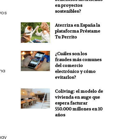
en proyectos
sostenibles?
vos
Aterriza en España la
plataforma Préstame
Tu Perrito
¿Cuáles son los
fraudes más comunes
del comercio
una
electrónico y cómo
evitarlos?
Coliving: el modelo de
vivienda en auge que
espera facturar
550.000 millones en 10
años
hay