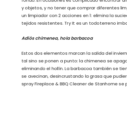
fondo. En ocasiones es complicado encontrar un 
y objetos, y no tener que comprar diferentes li
un limpiador con 2 acciones en 1: elimina la suc
tejidos resistentes. Try It es un todoterreno imba
Adiós chimenea, hola barbacoa
Estos dos elementos marcan la salida del inviern
tal sino se ponen a punto: la chimenea se apaga
eliminando el hollín. La barbacoa también se t
se avecinan, desincrustando la grasa que pudi
spray Fireplace & BBQ Cleaner de Stanhome se pue