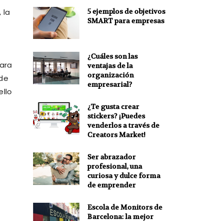
5 ejemplos de objetivos
 la
SMART para empresas
¿Cuáles son las
para
ventajas de la
organización
 de
empresarial?
ello
¿Te gusta crear
stickers? ¡Puedes
venderlos a través de
Creators Market!
Ser abrazador
profesional, una
curiosa y dulce forma
de emprender
Escola de Monitors de
Barcelona: la mejor