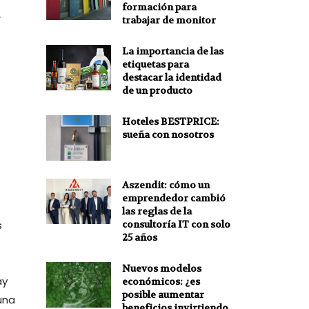
formación para
trabajar de monitor
La importancia de las
etiquetas para
destacar la identidad
de un producto
Hoteles BESTPRICE:
sueña con nosotros
Aszendit: cómo un
emprendedor cambió
las reglas de la
consultoría IT con solo
s
25 años
Nuevos modelos
ay
económicos: ¿es
posible aumentar
una
beneficios invirtiendo