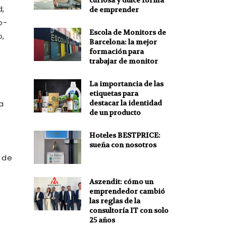
curiosa y dulce forma
d,
de emprender
o-
Escola de Monitors de
o,
Barcelona: la mejor
formación para
trabajar de monitor
La importancia de las
etiquetas para
destacar la identidad
a
de un producto
y
Hoteles BESTPRICE:
sueña con nosotros
r de
Aszendit: cómo un
emprendedor cambió
las reglas de la
consultoría IT con solo
25 años