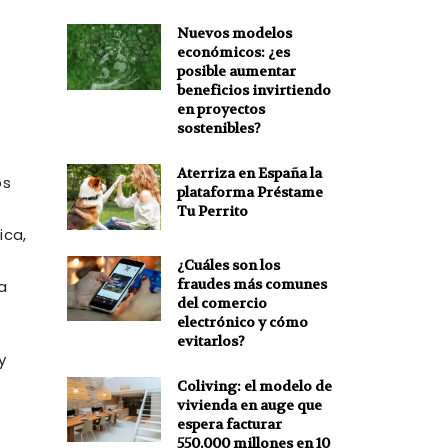
Nuevos modelos
económicos: ¿es
posible aumentar
beneficios invirtiendo
en proyectos
sostenibles?
Aterriza en España la
os
plataforma Préstame
Tu Perrito
ica,
¿Cuáles son los
fraudes más comunes
a
del comercio
electrónico y cómo
evitarlos?
y
Coliving: el modelo de
vivienda en auge que
espera facturar
550.000 millones en 10