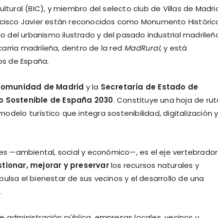
ltural (BIC), y miembro del selecto club de Villas de Madri
ancisco Javier están reconocidos como Monumento Históric
lo del urbanismo ilustrado y del pasado industrial madrileñ
arria madrileña, dentro de la red
MadRural,
y está
os de España.
omunidad de Madrid
y la
Secretaría de Estado de
o Sostenible de España 2030
. Constituye una hoja de rut
delo turístico que integra sostenibilidad, digitalización 
res —ambiental, social y económico—, es el eje vertebrado
tionar, mejorar y preservar
los recursos naturales y
ulsa el bienestar de sus vecinos y el desarrollo de una
.
e administración pública, empresas locales, vecinos y