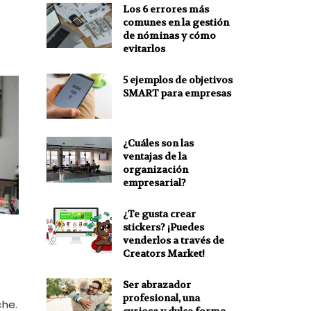
Los 6 errores más
comunes en la gestión
de nóminas y cómo
evitarlos
5 ejemplos de objetivos
SMART para empresas
¿Cuáles son las
ventajas de la
organización
empresarial?
¿Te gusta crear
stickers? ¡Puedes
venderlos a través de
Creators Market!
Ser abrazador
profesional, una
che.