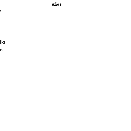
años
n
lla
in