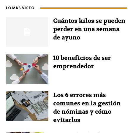
e
t
k
t
t
LO MÁS VISTO
b
e
e
t
s
Cuántos kilos se pueden
o
r
d
e
A
perder en una semana
de ayuno
o
e
I
r
p
k
s
n
p
10 beneficios de ser
emprendedor
t
Los 6 errores más
comunes en la gestión
de nóminas y cómo
evitarlos