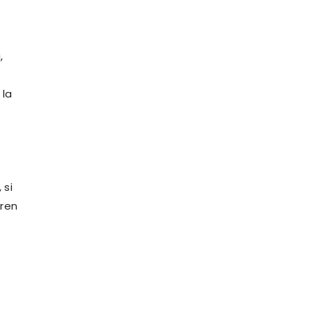
,
 la
 si
bren