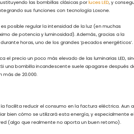
ustituyendo las bombillas clásicas por
luces LED
, y consegu
ntegrando sus funciones con tecnología Loxone.
es posible regular la intensidad de la luz (en muchas
imo de potencia y luminosidad). Además, gracias a la
 durante horas, uno de los grandes ‘pecados energéticos’.
ca el precio un poco más elevado de las luminarias LED, si
a. Si una bombilla incandescente suele apagarse después d
an más de 20.000.
a facilita reducir el consumo en la factura eléctrica. Aun a
diar bien cómo se utilizará esta energía, y especialmente e
 red (algo que realmente no aporta un buen retorno).