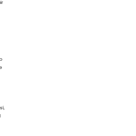
ir
no
e
sí,
l