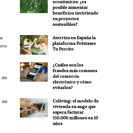
económicos: ¿es
posible aumentar
beneficios invirtiendo
en proyectos
sostenibles?
se
Aterriza en España la
plataforma Préstame
orro
Tu Perrito
¿Cuáles son los
fraudes más comunes
del comercio
 de
electrónico y cómo
evitarlos?
o de
Coliving: el modelo de
vivienda en auge que
espera facturar
550.000 millones en 10
años