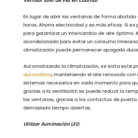
Ventilar solo de vez en cuando
En lugar de abrir las ventanas de forma abatida
horas. Ahorra electricidad y es más eficaz. Si es 
para garantizar un intercambio de aire óptimo. Al
acondicionado para evitar un consumo innecesari
climatización puede permanecer apagada duran
Automatizando la climatización, se evita este 
automática
, manteniendo el aire renovado con
sistemas necesarios en cada momento para que s
gracias a la ventilación se puede reducir la tem
las ventanas, gracias a los contactos de puerta y 
demasiado tiempo abiertas.
Utilizar iluminación LED