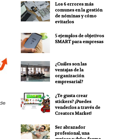
Los 6 errores más
comunes en la gestión
de nóminas y cómo
evitarlos
5 ejemplos de objetivos
SMART para empresas
¿Cuáles son las
ventajas de la
organización
empresarial?
¿Te gusta crear
stickers? ¡Puedes
de
venderlos a través de
Creators Market!
Ser abrazador
profesional, una