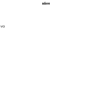
años
eva