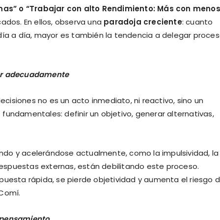
mas” o “Trabajar con alto Rendimiento: Más con menos
icados. En ellos, observa una
paradoja creciente
: cuanto
el día a día, mayor es también la tendencia a delegar proce
sar adecuadamente
isiones no es un acto inmediato, ni reactivo, sino un
fundamentales: definir un objetivo, generar alternativas,
ndo y acelerándose actualmente, como la impulsividad, la
espuestas externas, están debilitando este proceso.
puesta rápida, se pierde objetividad y aumenta el riesgo 
 Comí.
s pensamiento