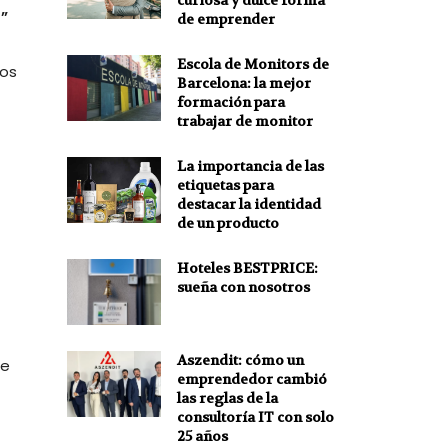
curiosa y dulce forma
”
de emprender
Escola de Monitors de
sos
Barcelona: la mejor
formación para
trabajar de monitor
La importancia de las
etiquetas para
destacar la identidad
de un producto
Hoteles BESTPRICE:
sueña con nosotros
Aszendit: cómo un
de
emprendedor cambió
las reglas de la
consultoría IT con solo
25 años