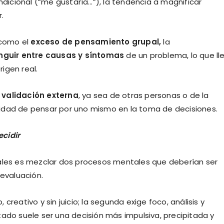
icional (“me gustaría…”), la tendencia a magnificar
.
como el
exceso de
pensamiento grupal,
la
inguir entre causas y síntomas
de un problema, lo que ll
igen real.
 validación externa
, ya sea de otras personas o de la
idad de pensar por uno mismo en la toma de decisiones.
cidir
uales es mezclar dos procesos mentales que deberían ser
 evaluación.
reativo y sin juicio; la segunda exige foco, análisis y
tado suele ser una decisión más impulsiva, precipitada y