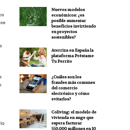
Nuevos modelos
os
económicos: ¿es
posible aumentar
 se
beneficios invirtiendo
en proyectos
sostenibles?
e
Aterriza en España la
plataforma Préstame
Tu Perrito
e
¿Cuáles son los
fraudes más comunes
s
del comercio
electrónico y cómo
evitarlos?
Coliving: el modelo de
vivienda en auge que
la
espera facturar
550.000 millones en 10