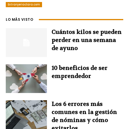
Extranjeriaclara.com
c
n
n
i
a
e
t
k
t
t
LO MÁS VISTO
b
e
e
t
s
Cuántos kilos se pueden
perder en una semana
o
r
d
e
A
de ayuno
o
e
I
r
p
10 beneficios de ser
k
s
n
p
emprendedor
t
Los 6 errores más
comunes en la gestión
de nóminas y cómo
evitarlos