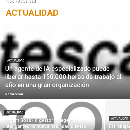
Inicio
Actualidad
ACTUALIDAD
ACTUALIDAD
Un agente de IA especializado puede
liberar hasta 150.000 horas de trabajo al
año en una gran organización
Redacción
ACTUALIDAD
ACTUALIDAD
«Agent Boss» o gestor de agentes
inteligentes: la nueva habilidad que las
El trabaja