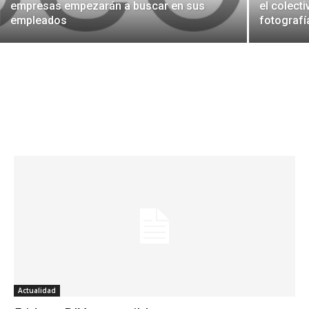
empresas empezarán a buscar en sus
el colect
empleados
fotografí
Actualidad