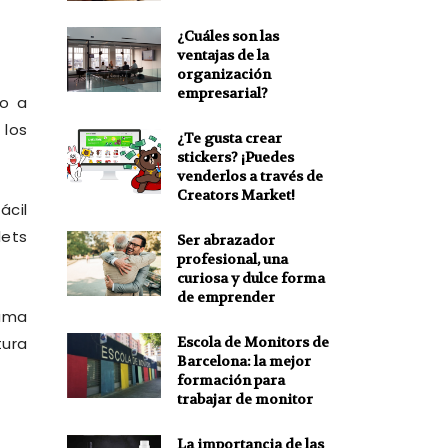
¿Cuáles son las
ventajas de la
organización
empresarial?
do a
 los
¿Te gusta crear
stickers? ¡Puedes
venderlos a través de
Creators Market!
ácil
lets
Ser abrazador
profesional, una
curiosa y dulce forma
de emprender
rama
Escola de Monitors de
tura
Barcelona: la mejor
formación para
trabajar de monitor
La importancia de las