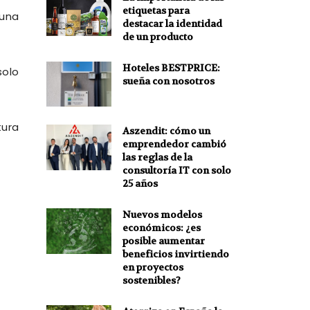
etiquetas para
 una
destacar la identidad
de un producto
Hoteles BESTPRICE:
solo
sueña con nosotros
tura
Aszendit: cómo un
emprendedor cambió
las reglas de la
consultoría IT con solo
25 años
Nuevos modelos
económicos: ¿es
posible aumentar
beneficios invirtiendo
en proyectos
sostenibles?