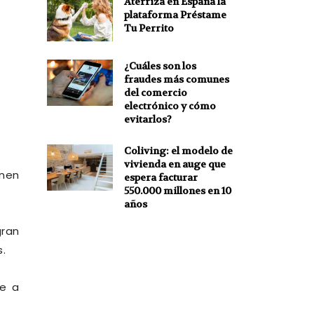
Aterriza en España la
plataforma Préstame
Tu Perrito
¿Cuáles son los
fraudes más comunes
del comercio
electrónico y cómo
evitarlos?
Coliving: el modelo de
vivienda en auge que
enen
espera facturar
550.000 millones en 10
años
gran
.
e a