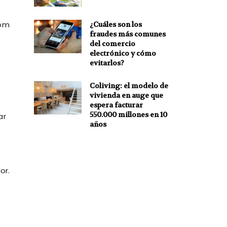
com
¿Cuáles son los
fraudes más comunes
del comercio
electrónico y cómo
evitarlos?
Coliving: el modelo de
vivienda en auge que
espera facturar
550.000 millones en 10
ar
años
or.