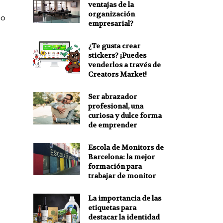
ventajas de la
organización
to
empresarial?
¿Te gusta crear
stickers? ¡Puedes
venderlos a través de
Creators Market!
Ser abrazador
profesional, una
curiosa y dulce forma
de emprender
Escola de Monitors de
Barcelona: la mejor
formación para
trabajar de monitor
La importancia de las
etiquetas para
destacar la identidad