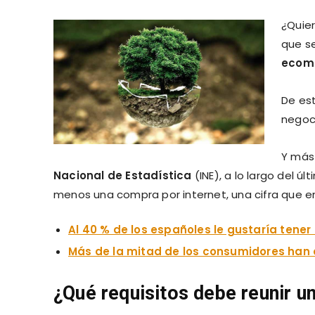
¿Quie
que s
ecomm
De es
negoci
Y más
Nacional de Estadística
(INE), a lo largo del ú
menos una compra por internet, una cifra que en
Al 40 % de los españoles le gustaría tener
Más de la mitad de los consumidores han
¿Qué requisitos debe reunir 