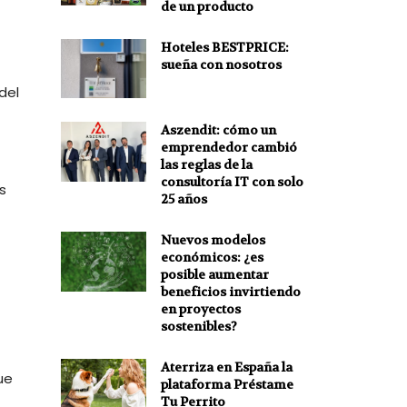
de un producto
Hoteles BESTPRICE:
sueña con nosotros
del
Aszendit: cómo un
emprendedor cambió
las reglas de la
consultoría IT con solo
s
25 años
Nuevos modelos
económicos: ¿es
posible aumentar
beneficios invirtiendo
en proyectos
sostenibles?
Aterriza en España la
ue
plataforma Préstame
Tu Perrito