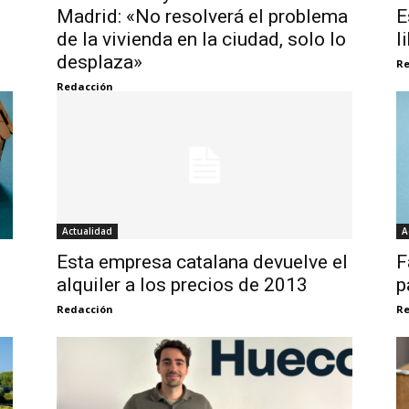
Madrid: «No resolverá el problema
E
de la vivienda en la ciudad, solo lo
l
desplaza»
Re
Redacción
Actualidad
A
Esta empresa catalana devuelve el
F
alquiler a los precios de 2013
p
Redacción
Re