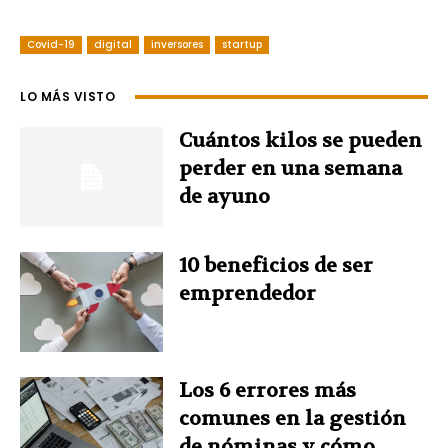
a
i
i
w
h
Covid-19
c
digital
n
inversores
startup
n
i
a
e
t
k
t
t
LO MÁS VISTO
b
e
e
t
s
Cuántos kilos se pueden
perder en una semana
o
r
d
e
A
de ayuno
o
e
I
r
p
10 beneficios de ser
k
s
n
p
emprendedor
t
Los 6 errores más
comunes en la gestión
de nóminas y cómo