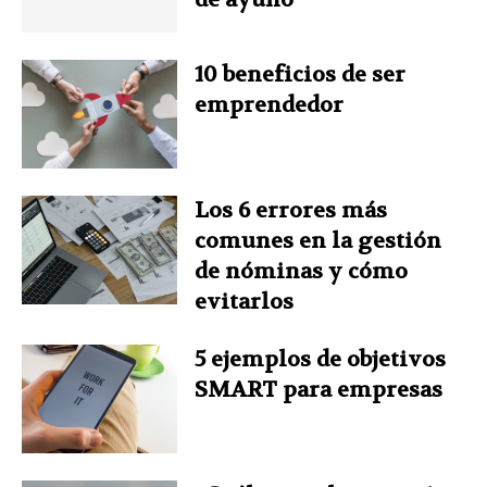
o
e
I
r
p
10 beneficios de ser
k
s
n
p
emprendedor
t
Los 6 errores más
comunes en la gestión
de nóminas y cómo
evitarlos
5 ejemplos de objetivos
SMART para empresas