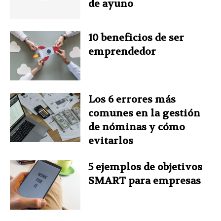
de ayuno
k
s
n
p
t
10 beneficios de ser
emprendedor
Los 6 errores más
comunes en la gestión
de nóminas y cómo
evitarlos
5 ejemplos de objetivos
SMART para empresas