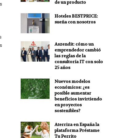
de un producto
s
Hoteles BESTPRICE:
sueña con nosotros
s
Aszendit: cómo un
s
emprendedor cambió
las reglas de la
consultoría IT con solo
25 años
Nuevos modelos
económicos: ¿es
posible aumentar
beneficios invirtiendo
en proyectos
sostenibles?
Aterriza en España la
plataforma Préstame
Tu Perrito