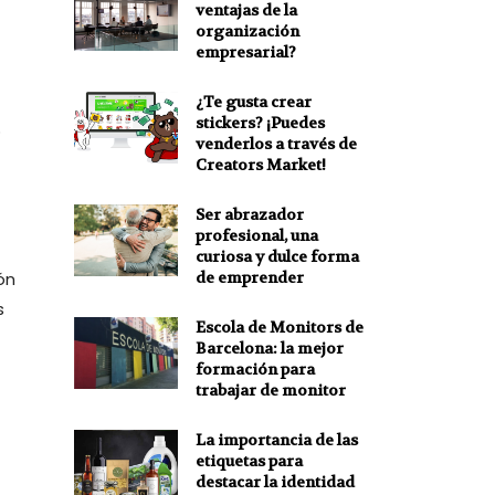
ventajas de la
organización
empresarial?
¿Te gusta crear
stickers? ¡Puedes
o
venderlos a través de
Creators Market!
Ser abrazador
profesional, una
curiosa y dulce forma
de emprender
ón
s
Escola de Monitors de
Barcelona: la mejor
formación para
trabajar de monitor
La importancia de las
etiquetas para
destacar la identidad