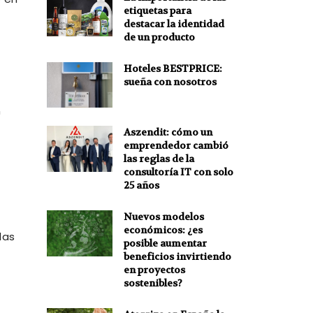
etiquetas para
destacar la identidad
de un producto
Hoteles BESTPRICE:
sueña con nosotros
n
Aszendit: cómo un
emprendedor cambió
las reglas de la
consultoría IT con solo
25 años
Nuevos modelos
económicos: ¿es
das
posible aumentar
beneficios invirtiendo
en proyectos
sostenibles?