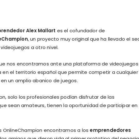
rendedor Alex Mallart
es el cofundador de
neChampion
, un proyecto muy original que ha llevado el se
 videojuegos a otro nivel.
que nos encontramos ante una plataforma de videojuegos
 en el territorio español que permite competir a cualquier
y en un amplio abanico de juegos.
 solo los profesionales podían disfrutar de las
que sean amateurs, tienen la oportunidad de participar en
gos OnlineChampion encontramos a los
emprendedores
 dos amigos que dieron vida al primer prototipo del negoci