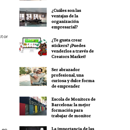
¿Cuáles son las
ventajas de la
organización
empresarial?
ctor
¿Te gusta crear
stickers? ¡Puedes
venderlos a través de
Creators Market!
Ser abrazador
profesional, una
curiosa y dulce forma
de emprender
Escola de Monitors de
Barcelona: la mejor
formación para
trabajar de monitor
La importancia de las
o en