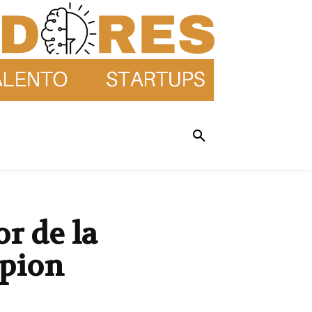
r de la
mpion