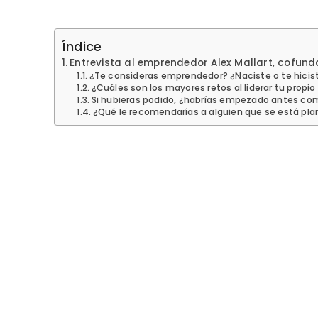
Índice
Entrevista al emprendedor Alex Mallart, cofu
¿Te consideras emprendedor? ¿Naciste o te hici
¿Cuáles son los mayores retos al liderar tu propi
Si hubieras podido, ¿habrías empezado antes c
¿Qué le recomendarías a alguien que se está p