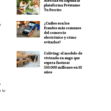
Aterriza en España la
plataforma Préstame
Tu Perrito
¿Cuáles son los
o
fraudes más comunes
del comercio
electrónico y cómo
evitarlos?
Coliving: el modelo de
vivienda en auge que
espera facturar
e
550.000 millones en 10
años
o
 lo