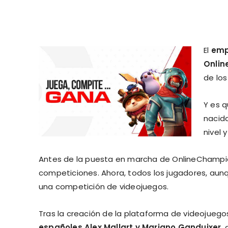
El
emp
Onli
de los
Y es 
nacida
nivel 
Antes de la puesta en marcha de OnlineChampion,
competiciones. Ahora, todos los jugadores, aun
una competición de videojuegos.
Tras la creación de la plataforma de videojue
españoles Alex Mallart y Mariano Ganduixer
,