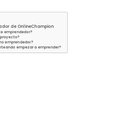
ndador de OnlineChampion
ste emprendedor?
o proyecto?
omo emprendedor?
lanteando empezar a emprender?