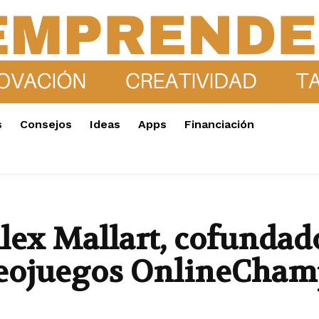
s
Consejos
Ideas
Apps
Financiación
lex Mallart, cofundado
deojuegos OnlineCha