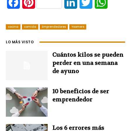
F
P
L
T
W
a
i
i
w
h
cocina
c
comida
n
Emprendedores
Yoomers
n
i
a
e
t
k
t
t
LO MÁS VISTO
b
e
e
t
s
Cuántos kilos se pueden
perder en una semana
o
r
d
e
A
de ayuno
o
e
I
r
p
10 beneficios de ser
k
s
n
p
emprendedor
t
Los 6 errores más