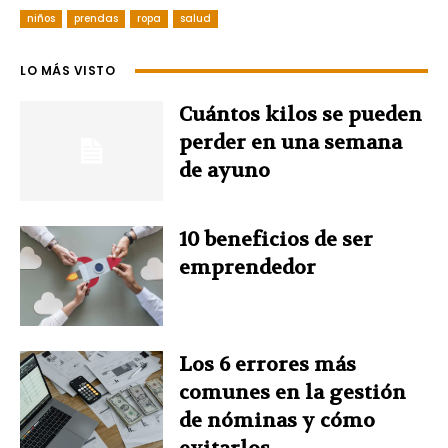
niños
c
prendas
n
ropa
salud
n
i
a
e
t
k
t
t
LO MÁS VISTO
b
e
e
t
s
Cuántos kilos se pueden
perder en una semana
o
r
d
e
A
de ayuno
o
e
I
r
p
10 beneficios de ser
k
s
n
p
emprendedor
t
Los 6 errores más
comunes en la gestión
de nóminas y cómo