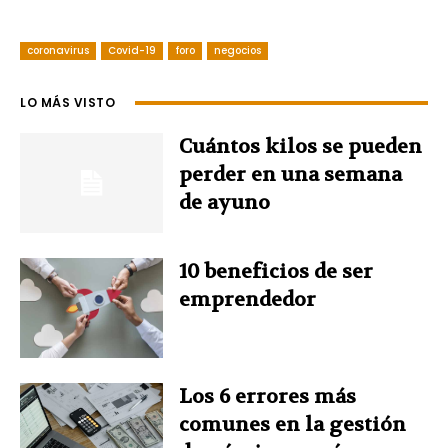
a
i
i
w
h
coronavirus
c
Covid-19
n
foro
negocios
n
i
a
e
t
k
t
t
LO MÁS VISTO
b
e
e
t
s
Cuántos kilos se pueden
perder en una semana
o
r
d
e
A
de ayuno
o
e
I
r
p
10 beneficios de ser
k
s
n
p
emprendedor
t
Los 6 errores más
comunes en la gestión