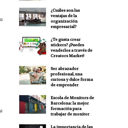
¿Cuáles son las
ventajas de la
da
organización
empresarial?
¿Te gusta crear
stickers? ¡Puedes
venderlos a través de
Creators Market!
Ser abrazador
profesional, una
curiosa y dulce forma
de emprender
Escola de Monitors de
Barcelona: la mejor
formación para
l
trabajar de monitor
La importancia de las