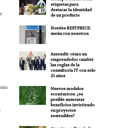
etiquetas para
destacar la identidad
la
de un producto
Hoteles BESTPRICE:
sueña con nosotros
Aszendit: cómo un
emprendedor cambió
las reglas de la
consultoría IT con solo
25 años
cido
Nuevos modelos
económicos: ¿es
posible aumentar
beneficios invirtiendo
s
en proyectos
sostenibles?