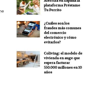
Aterriza en España la
plataforma Préstame
Tu Perrito
ne
¿Cuáles son los
fraudes más comunes
del comercio
electrónico y cómo
evitarlos?
Coliving: el modelo de
vivienda en auge que
espera facturar
550.000 millones en 10
años