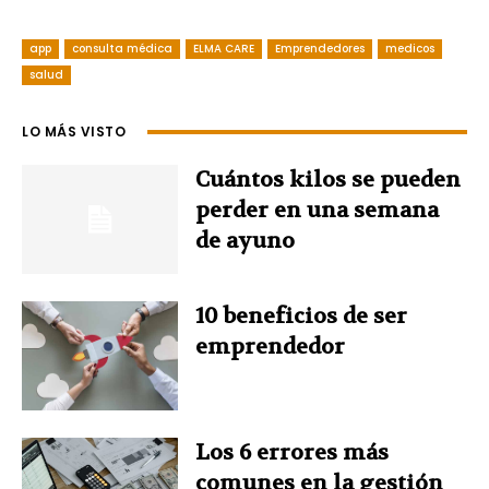
a
i
i
w
h
app
consulta médica
ELMA CARE
Emprendedores
medicos
c
n
n
i
a
salud
e
t
k
t
t
LO MÁS VISTO
b
e
e
t
s
Cuántos kilos se pueden
o
r
d
e
A
perder en una semana
de ayuno
o
e
I
r
p
k
s
n
p
10 beneficios de ser
emprendedor
t
Los 6 errores más
comunes en la gestión