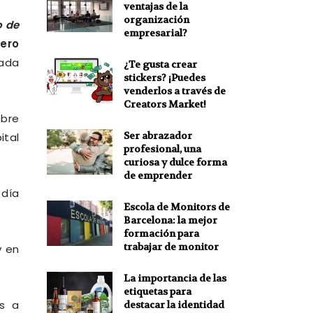
ventajas de la
organización
o de
empresarial?
ero
lada
¿Te gusta crear
stickers? ¡Puedes
venderlos a través de
Creators Market!
obre
Ser abrazador
ital
profesional, una
curiosa y dulce forma
de emprender
 día
Escola de Monitors de
Barcelona: la mejor
formación para
trabajar de monitor
y en
La importancia de las
etiquetas para
s a
destacar la identidad