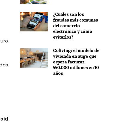
¿Cuáles son los
fraudes más comunes
del comercio
electrónico y cómo
evitarlos?
guro
Coliving: el modelo de
vivienda en auge que
espera facturar
adas
550.000 millones en 10
años
oid