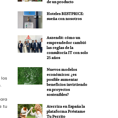
de un producto
Hoteles BESTPRICE:
sueña con nosotros
o
Aszendit: cómo un
emprendedor cambió
las reglas de la
consultoría IT con solo
25 años
Nuevos modelos
económicos: ¿es
los
posible aumentar
beneficios invirtiendo
.
en proyectos
sostenibles?
para
a tu
Aterriza en España la
plataforma Préstame
Tu Perrito