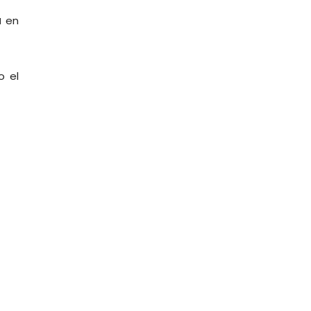
a
en
o el