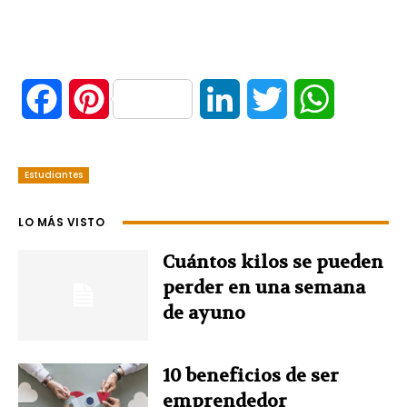
F
P
L
T
W
a
i
i
w
h
Estudiantes
c
n
n
i
a
e
t
k
t
t
LO MÁS VISTO
b
e
e
t
s
Cuántos kilos se pueden
perder en una semana
o
r
d
e
A
de ayuno
o
e
I
r
p
10 beneficios de ser
k
s
n
p
emprendedor