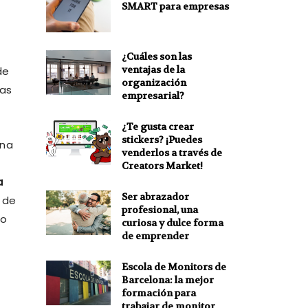
SMART para empresas
¿Cuáles son las
ventajas de la
de
organización
nas
empresarial?
¿Te gusta crear
stickers? ¡Puedes
una
venderlos a través de
Creators Market!
a
Ser abrazador
 de
profesional, una
do
curiosa y dulce forma
de emprender
Escola de Monitors de
Barcelona: la mejor
formación para
trabajar de monitor