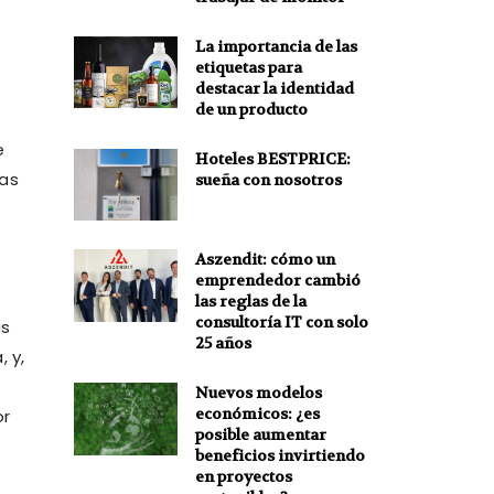
La importancia de las
etiquetas para
destacar la identidad
de un producto
e
Hoteles BESTPRICE:
las
sueña con nosotros
Aszendit: cómo un
emprendedor cambió
las reglas de la
consultoría IT con solo
as
25 años
 y,
Nuevos modelos
económicos: ¿es
or
posible aumentar
beneficios invirtiendo
en proyectos