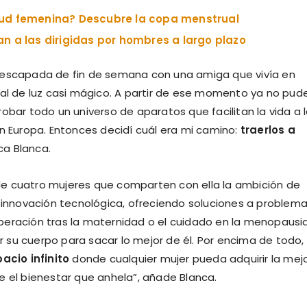
lud femenina? Descubre la copa menstrual
n a las dirigidas por hombres a largo plazo
a escapada de fin de semana con una amiga que vivía en
ial de luz casi mágico. A partir de ese momento ya no pud
obar todo un universo de aparatos que facilitan la vida a 
en Europa. Entonces decidí cuál era mi camino:
traerlos a
ica Blanca.
de cuatro mujeres que comparten con ella la ambición de
a innovación tecnológica, ofreciendo soluciones a problem
eración tras la maternidad o el cuidado en la menopausia,
ir su cuerpo para sacar lo mejor de él. Por encima de todo,
acio infinito
donde cualquier mujer pueda adquirir la mej
e el bienestar que anhela”, añade Blanca.