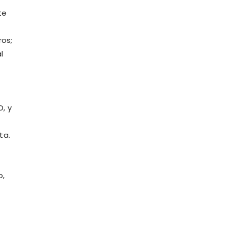
te
ros;
l
D, y
ta.
o,