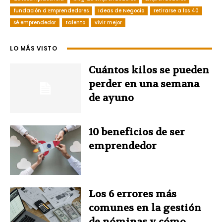
c
n
n
i
a
fundación d Emprendedores
Ideas de Negocio
retirarse a los 40
sé emprendedor
e
t
talento
vivir mejor
k
t
t
b
e
e
t
s
LO MÁS VISTO
o
r
d
e
A
Cuántos kilos se pueden
perder en una semana
o
e
I
r
p
de ayuno
k
s
n
p
10 beneficios de ser
t
emprendedor
Los 6 errores más
comunes en la gestión
de nóminas y cómo