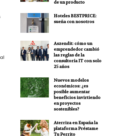
de un producto
Hoteles BESTPRICE:
s
sueña con nosotros
Aszendit: cómo un
emprendedor cambió
las reglas de la
al
consultoría IT con solo
25 años
Nuevos modelos
económicos: ¿es
posible aumentar
beneficios invirtiendo
en proyectos
sostenibles?
Aterriza en España la
plataforma Préstame
Tu Perrito