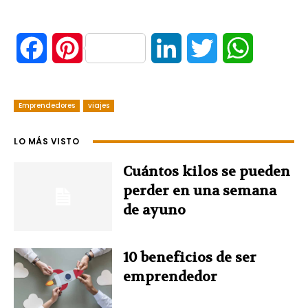
F
P
L
T
W
a
i
i
w
h
Emprendedores
c
n
viajes
n
i
a
e
t
k
t
t
LO MÁS VISTO
b
e
e
t
s
Cuántos kilos se pueden
perder en una semana
o
r
d
e
A
de ayuno
o
e
I
r
p
10 beneficios de ser
k
s
n
p
emprendedor
t