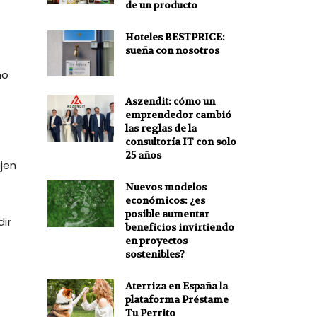
de un producto
Hoteles BESTPRICE:
sueña con nosotros
no
Aszendit: cómo un
emprendedor cambió
las reglas de la
consultoría IT con solo
25 años
ajen
Nuevos modelos
económicos: ¿es
posible aumentar
dir
beneficios invirtiendo
en proyectos
sostenibles?
Aterriza en España la
plataforma Préstame
Tu Perrito