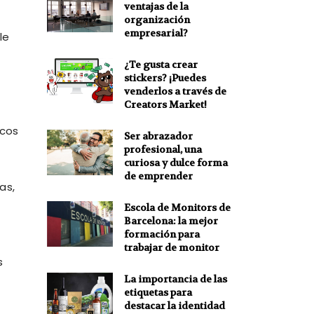
ventajas de la
organización
empresarial?
le
¿Te gusta crear
stickers? ¡Puedes
venderlos a través de
Creators Market!
ucos
Ser abrazador
profesional, una
curiosa y dulce forma
de emprender
las,
Escola de Monitors de
Barcelona: la mejor
formación para
trabajar de monitor
s
La importancia de las
etiquetas para
destacar la identidad