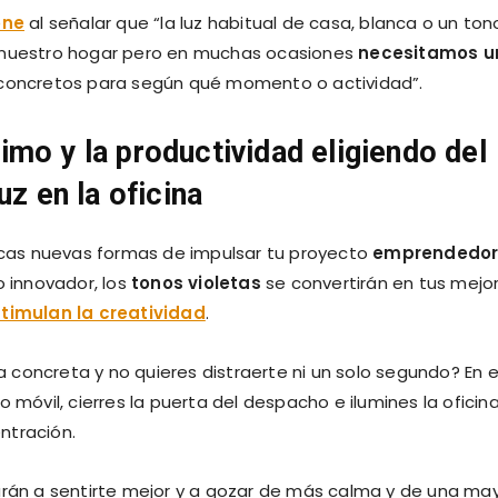
one
al señalar que “la luz habitual de casa, blanca o un ton
n nuestro hogar pero en muchas ocasiones
necesitamos u
 concretos para según qué momento o actividad”.
mo y la productividad eligiendo del
uz en la oficina
uscas nuevas formas de impulsar tu proyecto
emprendedo
o innovador, los
tonos violetas
se convertirán en tus mejo
timulan la creatividad
.
 concreta y no quieres distraerte ni un solo segundo? En 
vil, cierres la puerta del despacho e ilumines la oficin
ntración.
darán a sentirte mejor y a gozar de más calma y de una ma