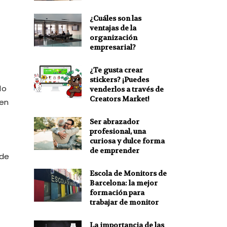
¿Cuáles son las
ventajas de la
organización
empresarial?
¿Te gusta crear
stickers? ¡Puedes
do
venderlos a través de
Creators Market!
 en
Ser abrazador
profesional, una
curiosa y dulce forma
de emprender
 de
Escola de Monitors de
Barcelona: la mejor
formación para
trabajar de monitor
La importancia de las