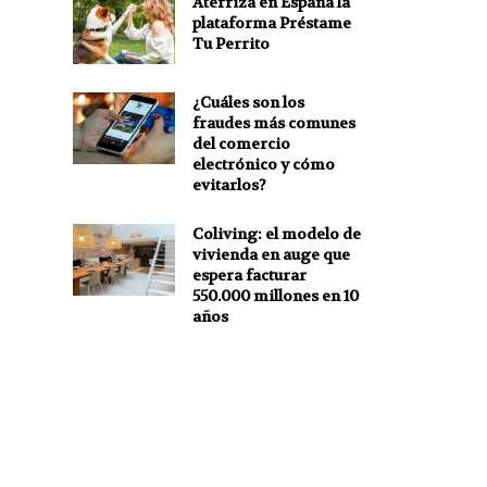
Aterriza en España la
s
plataforma Préstame
Tu Perrito
¿Cuáles son los
fraudes más comunes
del comercio
electrónico y cómo
evitarlos?
Coliving: el modelo de
vivienda en auge que
espera facturar
550.000 millones en 10
años