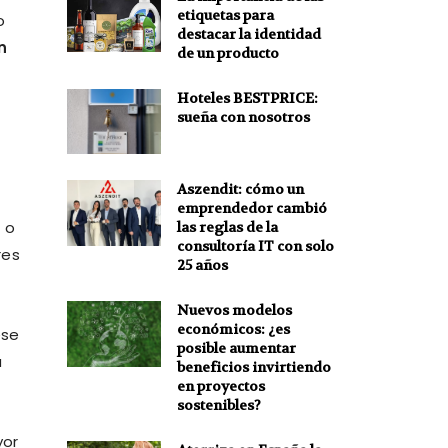
etiquetas para
o
destacar la identidad
n
de un producto
Hoteles BESTPRICE:
sueña con nosotros
Aszendit: cómo un
emprendedor cambió
r
o
las reglas de la
consultoría IT con solo
res
25 años
Nuevos modelos
económicos: ¿es
ese
posible aumentar
a
beneficios invirtiendo
en proyectos
sostenibles?
yor