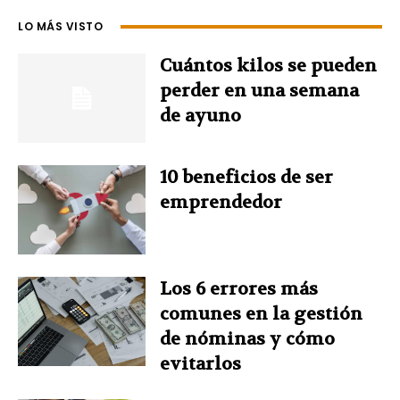
b
e
e
t
s
LO MÁS VISTO
o
r
d
e
A
Cuántos kilos se pueden
perder en una semana
o
e
I
r
p
de ayuno
k
s
n
p
10 beneficios de ser
t
emprendedor
Los 6 errores más
comunes en la gestión
de nóminas y cómo
evitarlos