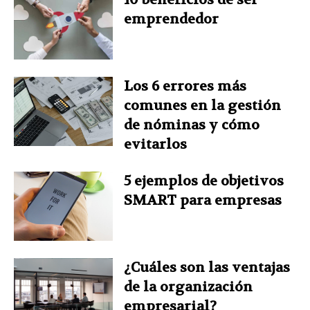
k
s
n
p
emprendedor
t
Los 6 errores más
comunes en la gestión
de nóminas y cómo
evitarlos
5 ejemplos de objetivos
SMART para empresas
¿Cuáles son las ventajas
de la organización
empresarial?