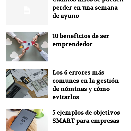
o
r
d
e
A
perder en una semana
de ayuno
o
e
I
r
p
k
s
n
p
10 beneficios de ser
emprendedor
t
Los 6 errores más
comunes en la gestión
de nóminas y cómo
evitarlos
5 ejemplos de objetivos
SMART para empresas